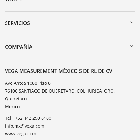
Zona de descarga
Búsqueda por número de serie
SERVICIOS
myVEGA
Devolución de instrumentos
DTM Collection/PACTware
Cursos de formacion
COMPAÑÍA
Búsqueda
Servicio
Acerca de VEGA
Lista de resistencias
Contacto
VEGA MEASUREMENT MÉXICO S DE RL DE CV
Medición del valor de constante dieléctrica
Notícias
Ave Antea 1088 Piso 8
TeamViewer
76100 SANTIAGO DE QUERÉTARO, COL. JURICA, QRO,
Prensa
Querétaro
Blog
México
Tel.: +52 442 290 6100
info.mx@vega.com
www.vega.com