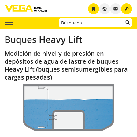
key
shopping_cart
public
email
Buques Heavy Lift
Medición de nivel y de presión en
depósitos de agua de lastre de buques
Heavy Lift (buques semisumergibles para
cargas pesadas)