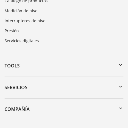
Catálogo de productos
Medición de nivel
Interruptores de nivel
Presión
Servicios digitales
TOOLS
Zona de descarga
Búsqueda por número de serie
SERVICIOS
myVEGA
Devolución de instrumentos
DTM Collection/PACTware
Cursos de formacion
COMPAÑÍA
Búsqueda
Servicio
Acerca de VEGA