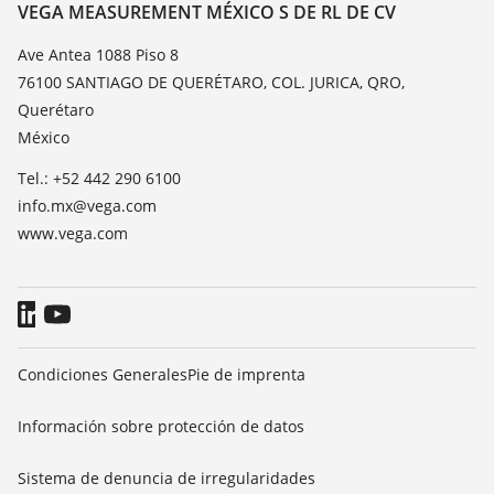
Lista de resistencias
Contacto
VEGA MEASUREMENT MÉXICO S DE RL DE CV
Medición del valor de constante dieléctrica
Notícias
Ave Antea 1088 Piso 8
TeamViewer
76100 SANTIAGO DE QUERÉTARO, COL. JURICA, QRO,
Prensa
Querétaro
Blog
México
Tel.: +52 442 290 6100
info.mx@vega.com
www.vega.com
Condiciones Generales
Pie de imprenta
Información sobre protección de datos
Sistema de denuncia de irregularidades