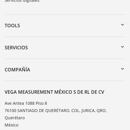
Servicios digitales
TOOLS
Zona de descarga
Búsqueda por número de serie
SERVICIOS
myVEGA
Devolución de instrumentos
DTM Collection/PACTware
Cursos de formacion
COMPAÑÍA
Búsqueda
Servicio
Acerca de VEGA
Lista de resistencias
Contacto
VEGA MEASUREMENT MÉXICO S DE RL DE CV
Medición del valor de constante dieléctrica
Notícias
Ave Antea 1088 Piso 8
TeamViewer
76100 SANTIAGO DE QUERÉTARO, COL. JURICA, QRO,
Prensa
Querétaro
Blog
México