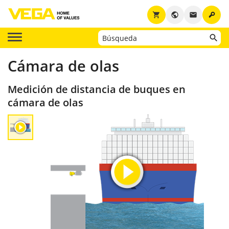
key
shopping_cart
public
email
Cámara de olas
Medición de distancia de buques en
cámara de olas