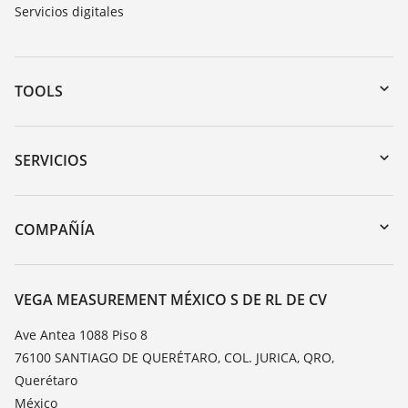
Servicios digitales
TOOLS
Zona de descarga
Búsqueda por número de serie
SERVICIOS
myVEGA
Devolución de instrumentos
DTM Collection/PACTware
Cursos de formacion
COMPAÑÍA
Búsqueda
Servicio
Acerca de VEGA
Lista de resistencias
Contacto
VEGA MEASUREMENT MÉXICO S DE RL DE CV
Medición del valor de constante dieléctrica
Notícias
Ave Antea 1088 Piso 8
TeamViewer
76100 SANTIAGO DE QUERÉTARO, COL. JURICA, QRO,
Prensa
Querétaro
Blog
México