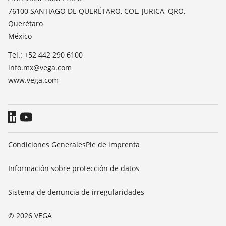
TeamViewer
76100 SANTIAGO DE QUERÉTARO, COL. JURICA, QRO,
Prensa
Querétaro
Blog
México
Tel.: +52 442 290 6100
info.mx@vega.com
www.vega.com
Condiciones Generales
Pie de imprenta
Información sobre protección de datos
Sistema de denuncia de irregularidades
© 2026 VEGA