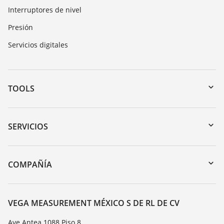
Interruptores de nivel
Presión
Servicios digitales
TOOLS
Zona de descarga
Búsqueda por número de serie
SERVICIOS
myVEGA
Devolución de instrumentos
DTM Collection/PACTware
Cursos de formacion
COMPAÑÍA
Búsqueda
Servicio
Acerca de VEGA
Lista de resistencias
Contacto
VEGA MEASUREMENT MÉXICO S DE RL DE CV
Medición del valor de constante dieléctrica
Notícias
Ave Antea 1088 Piso 8