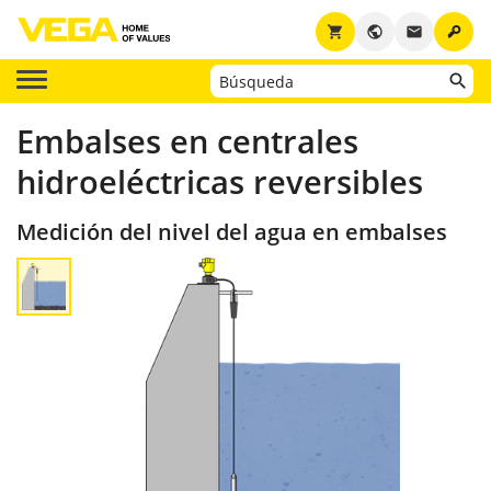
key
shopping_cart
public
email
Embalses en centrales
hidroeléctricas reversibles
Medición del nivel del agua en embalses