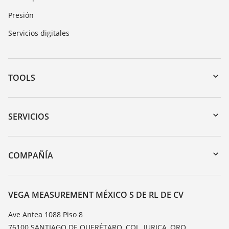
Presión
Servicios digitales
TOOLS
Zona de descarga
Búsqueda por número de serie
SERVICIOS
myVEGA
Devolución de instrumentos
DTM Collection/PACTware
Cursos de formacion
COMPAÑÍA
Búsqueda
Servicio
Acerca de VEGA
Lista de resistencias
Contacto
VEGA MEASUREMENT MÉXICO S DE RL DE CV
Medición del valor de constante dieléctrica
Notícias
Ave Antea 1088 Piso 8
TeamViewer
76100 SANTIAGO DE QUERÉTARO, COL. JURICA, QRO,
Prensa