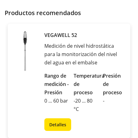
Productos recomendados
VEGAWELL 52
Medición de nivel hidrostática
para la monitorización del nivel
del agua en el embalse
Rango de
Temperatura
Presión
medición -
de
de
Presión
proceso
proceso
0 ... 60 bar
-20 ... 80
-
°C
Detalles