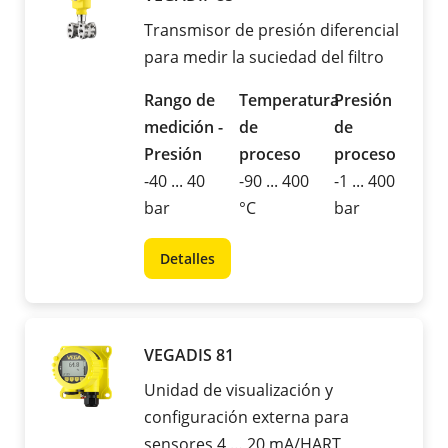
Transmisor de presión diferencial
para medir la suciedad del filtro
Rango de
Temperatura
Presión
medición -
de
de
Presión
proceso
proceso
-40 ... 40
-90 ... 400
-1 ... 400
bar
°C
bar
Detalles
VEGADIS 81
Unidad de visualización y
configuración externa para
sensores 4 … 20 mA/HART