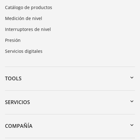
Catálogo de productos
Medición de nivel
Interruptores de nivel
Presión
Servicios digitales
TOOLS
Zona de descarga
Búsqueda por número de serie
SERVICIOS
myVEGA
Devolución de instrumentos
DTM Collection/PACTware
Cursos de formacion
COMPAÑÍA
Búsqueda
Servicio
Acerca de VEGA