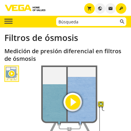
key
shopping_cart
public
email
Filtros de ósmosis
Medición de presión diferencial en filtros
de ósmosis