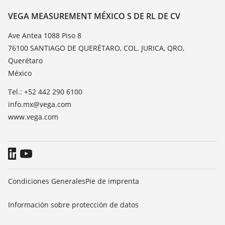
Lista de resistencias
Contacto
VEGA MEASUREMENT MÉXICO S DE RL DE CV
Medición del valor de constante dieléctrica
Notícias
Ave Antea 1088 Piso 8
TeamViewer
76100 SANTIAGO DE QUERÉTARO, COL. JURICA, QRO,
Prensa
Querétaro
Blog
México
Tel.: +52 442 290 6100
info.mx@vega.com
www.vega.com
Condiciones Generales
Pie de imprenta
Información sobre protección de datos