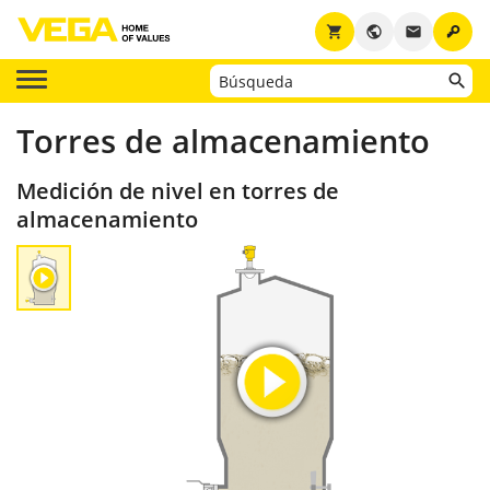
key
shopping_cart
public
email
Torres de almacenamiento
Medición de nivel en torres de
almacenamiento