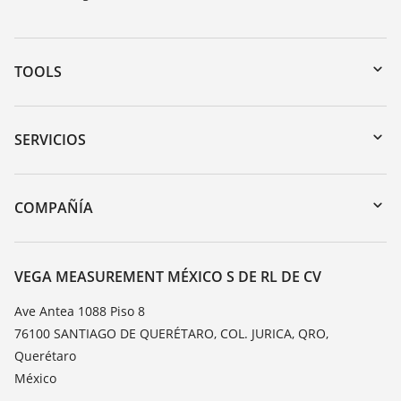
TOOLS
Zona de descarga
Búsqueda por número de serie
SERVICIOS
myVEGA
Devolución de instrumentos
DTM Collection/PACTware
Cursos de formacion
COMPAÑÍA
Búsqueda
Servicio
Acerca de VEGA
Lista de resistencias
Contacto
VEGA MEASUREMENT MÉXICO S DE RL DE CV
Medición del valor de constante dieléctrica
Notícias
Ave Antea 1088 Piso 8
TeamViewer
76100 SANTIAGO DE QUERÉTARO, COL. JURICA, QRO,
Prensa
Querétaro
Blog
México