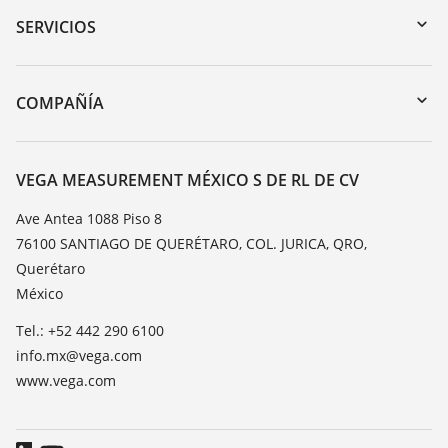
Búsqueda por número de serie
SERVICIOS
myVEGA
Devolución de instrumentos
DTM Collection/PACTware
Cursos de formacion
COMPAÑÍA
Búsqueda
Servicio
Acerca de VEGA
Lista de resistencias
Contacto
VEGA MEASUREMENT MÉXICO S DE RL DE CV
Medición del valor de constante dieléctrica
Notícias
Ave Antea 1088 Piso 8
TeamViewer
76100 SANTIAGO DE QUERÉTARO, COL. JURICA, QRO,
Prensa
Querétaro
Blog
México
Tel.: +52 442 290 6100
info.mx@vega.com
www.vega.com