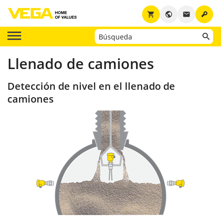
key
shopping_cart
public
email
Llenado de camiones
Detección de nivel en el llenado de
camiones