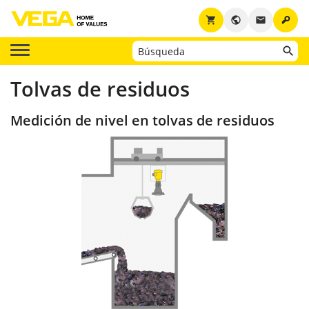
key
shopping_cart
public
email
Tolvas de residuos
Medición de nivel en tolvas de residuos