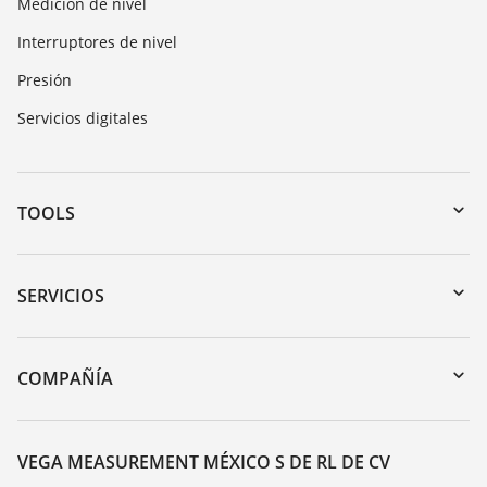
Medición de nivel
Interruptores de nivel
Presión
Servicios digitales
TOOLS
Zona de descarga
Búsqueda por número de serie
SERVICIOS
myVEGA
Devolución de instrumentos
DTM Collection/PACTware
Cursos de formacion
COMPAÑÍA
Búsqueda
Servicio
Acerca de VEGA
Lista de resistencias
Contacto
VEGA MEASUREMENT MÉXICO S DE RL DE CV