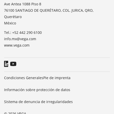
Medición del valor de constante dieléctrica
Notícias
Ave Antea 1088 Piso 8
TeamViewer
76100 SANTIAGO DE QUERÉTARO, COL. JURICA, QRO,
Prensa
Querétaro
Blog
México
Tel.: +52 442 290 6100
info.mx@vega.com
www.vega.com
Condiciones Generales
Pie de imprenta
Información sobre protección de datos
Sistema de denuncia de irregularidades
© 2026 VEGA