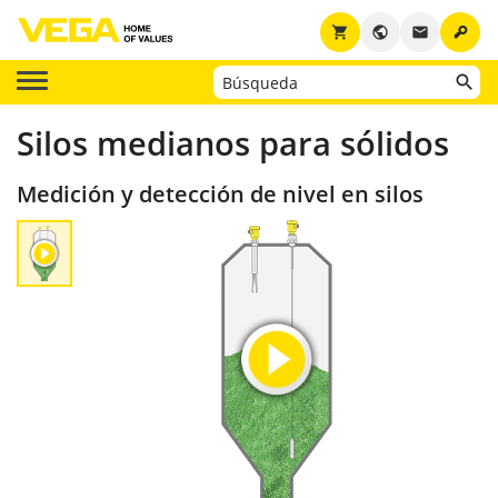
key
shopping_cart
public
email
Silos medianos para sólidos
Medición y detección de nivel en silos