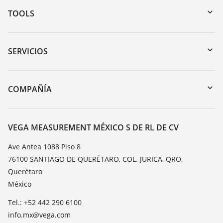
TOOLS
Zona de descarga
Búsqueda por número de serie
SERVICIOS
myVEGA
Devolución de instrumentos
DTM Collection/PACTware
Cursos de formacion
COMPAÑÍA
Búsqueda
Servicio
Acerca de VEGA
Lista de resistencias
Contacto
VEGA MEASUREMENT MÉXICO S DE RL DE CV
Medición del valor de constante dieléctrica
Notícias
Ave Antea 1088 Piso 8
TeamViewer
76100 SANTIAGO DE QUERÉTARO, COL. JURICA, QRO,
Prensa
Querétaro
Blog
México
Tel.: +52 442 290 6100
info.mx@vega.com