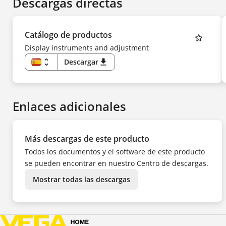
Descargas directas
Catálogo de productos
Display instruments and adjustment
unfold_more
Descargar
download
ES
EN
DE
CS
FR
Enlaces adicionales
IT
NL
PL
PT
TR
Más descargas de este producto
ZH
Todos los documentos y el software de este producto
se pueden encontrar en nuestro Centro de descargas.
Mostrar todas las descargas