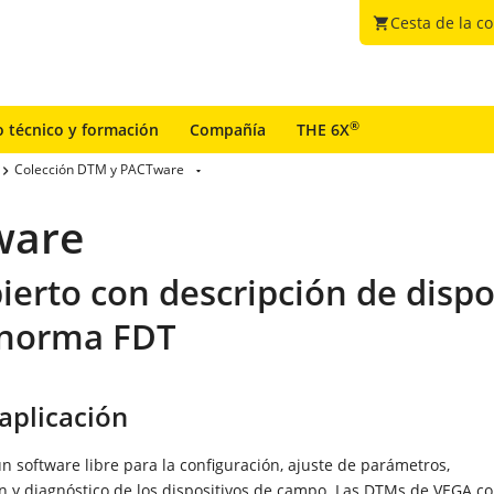
Cesta de la c
shopping_cart
®
o técnico y formación
Compañía
THE 6X
Colección DTM y PACTware
ware
erto con descripción de dispos
 norma FDT
aplicación
 software libre para la configuración, ajuste de parámetros,
 y diagnóstico de los dispositivos de campo. Las DTMs de VEGA 