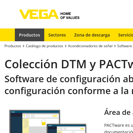
Productos
Sectores
Zona de descarga
Servici
Productos
Catálogo de productos
Acondicionadores de señal
Software
Colección DTM y PACT
Software de configuración abi
configuración conforme a la
Área de 
PACTware es un
documentación