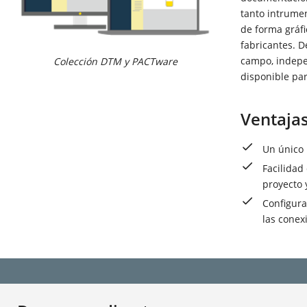
tanto intrume
de forma gráf
fabricantes. D
campo, indepe
Colección DTM y PACTware
disponible pa
Ventaja
Un único 
Facilidad
proyecto
Configur
las conex