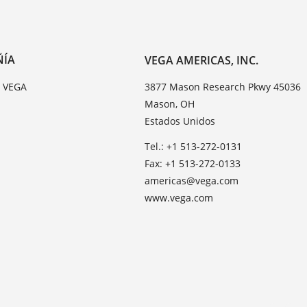
ÑÍA
VEGA AMERICAS, INC.
e VEGA
3877 Mason Research Pkwy 45036
Mason, OH
Estados Unidos
Tel.: +1 513-272-0131
Fax: +1 513-272-0133
americas@vega.com
www.vega.com