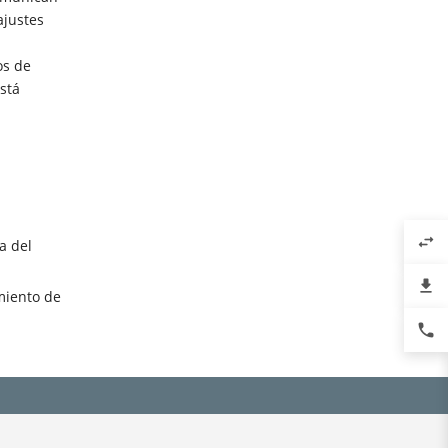
ajustes
os de
stá
swap_horiz
a del
file_download
miento de
phone