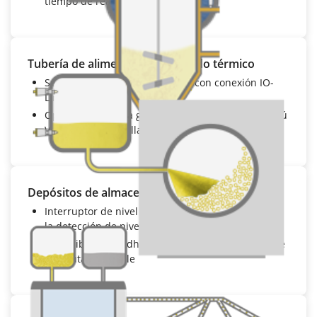
tiempo de reacción
Tubería de alimentación del fluido térmico
Sensor de presión
VEGABAR 38
con conexión IO-
Link
Operación sencilla gracias a la estructura de menú
VDMA y a la pantalla integrada
Depósitos de almacenamiento
Interruptor de nivel capacitivo
VEGAPOINT 21
para
la detección de nivel
Insensible a las adherencias gracias a su punto de
conmutación fiable