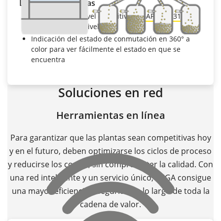
Llenado de cápsulas
Interruptor de nivel capacitivo
VEGAPOINT 31
para
la detección de nivel
Indicación del estado de conmutación en 360° a
color para ver fácilmente el estado en que se
encuentra
Soluciones en red
Herramientas en línea
Para garantizar que las plantas sean competitivas hoy
y en el futuro, deben optimizarse los ciclos de proceso
y reducirse los costes, sin comprometer la calidad. Con
una red inteligente y un servicio único, VEGA consigue
una mayor eficiencia y seguridad a lo largo de toda la
cadena de valor.