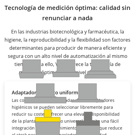
Tecnología de medición óptima: calidad sin
renunciar a nada
En las industrias biotecnológica y farmacéutica, la
higiene, la reproducibilidad y la flexibilidad son factores
determinantes para producir de manera eficiente y
segura con un alto nivel de automatización al mismo
tiempo. Para ello, VEGA ofrece la tecnología de
medición óptima para el nivel y la presión.
Adaptador higiénico uniforme
Las conexiones estandarizadas de los adaptadores
higiénicos se pueden seleccionar libremente para
reducir su coste y ofrecer una elevada disponibilidad
de la planta. Su concepto universal permite una fácil
integración y un mantenimiento rápido, ya que reduce
el stock necesario y los períodos de inactividad.