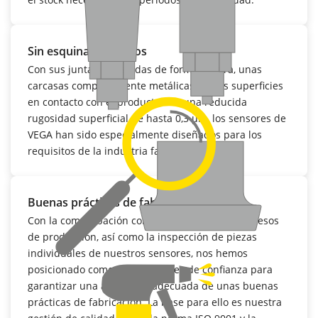
Sin esquinas ni cantos
Con sus juntas protegidas de forma segura, unas
carcasas completamente metálicas y unas superficies
en contacto con el producto con una reducida
rugosidad superficial de hasta 0,3 μm, los sensores de
VEGA han sido especialmente diseñados para los
requisitos de la industria farmacéutica.
Buenas prácticas de fabricación
Con la comprobación continua de todos los procesos
de producción, así como la inspección de piezas
individuales de nuestros sensores, nos hemos
posicionado como colaboradores de confianza para
garantizar una aplicación adecuada de unas buenas
prácticas de fabricación. La base para ello es nuestra