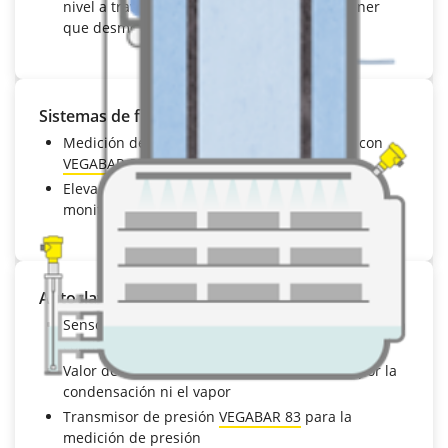
nivel a través del depósito de plástico sin tener
que desmontar el sensor
Sistemas de filtración
Medición de presión diferencial electrónica con
VEGABAR 83
para la monitorización de filtros
Elevada calidad del producto gracias a la
monitorización fiable del filtro
Autoclave
Sensor radar guiado
VEGAFLEX 81
para la medición
continua de nivel
Valor de medición fiable, sin verse afectado por la
condensación ni el vapor
Transmisor de presión
VEGABAR 83
para la
medición de presión