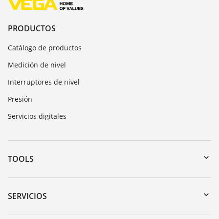
PRODUCTOS
Catálogo de productos
Medición de nivel
Interruptores de nivel
Presión
Servicios digitales
TOOLS
Zona de descarga
Búsqueda por número de serie
SERVICIOS
myVEGA
Devolución de instrumentos