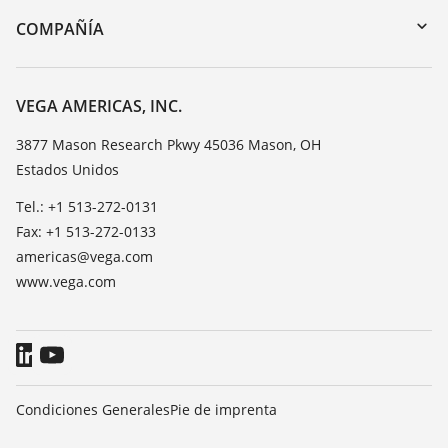
DTM Collection/PACTware
Cursos de formacion
COMPAÑÍA
Búsqueda
Servicio
Acerca de VEGA
Lista de resistencias
Contacto
VEGA AMERICAS, INC.
Medición del valor de constante dieléctrica
Notícias
3877 Mason Research Pkwy 45036 Mason, OH
TeamViewer
Estados Unidos
Prensa
Blog
Tel.: +1 513-272-0131
Fax: +1 513-272-0133
americas@vega.com
www.vega.com
Condiciones Generales
Pie de imprenta