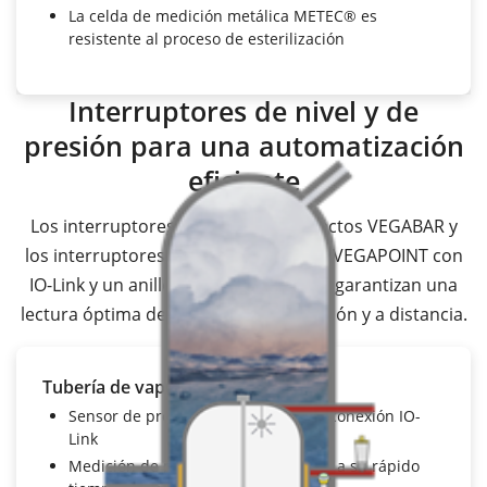
La celda de medición metálica METEC® es
resistente al proceso de esterilización
Interruptores de nivel y de
presión para una automatización
eficiente
Los interruptores de presión compactos VEGABAR y
los interruptores de nivel capacitivos VEGAPOINT con
IO-Link y un anillo luminoso de color, garantizan una
lectura óptima desde cualquier dirección y a distancia.
Tubería de vapor saturado
Sensor de presión
VEGABAR 29
con conexión IO-
Link
Medición de presión precisa gracias a su rápido