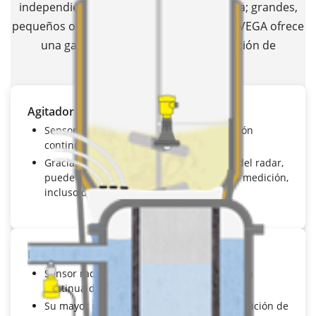
independientes o integrados en el sistema; grandes,
pequeños o con agitadores y serpentines: VEGA ofrece
una gama completa para una fabricación de
medicamentos precisa y fiable.
Agitador y bola de pulverización
Sensor radar
VEGAPULS 6X
para la medición
continua de nivel
Gracias a la elevada focalización del haz del radar,
puede esquivar los agitadores durante la medición,
incluso durante la limpieza.
Depósitos de plástico desechables
Sensor radar
VEGAPULS 6X
para la medición
continua de nivel
Su mayor rango dinámico permite una medición de