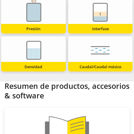
Presión
Interfase
Densidad
Caudal/Caudal másico
Resumen de productos, accesorios
& software