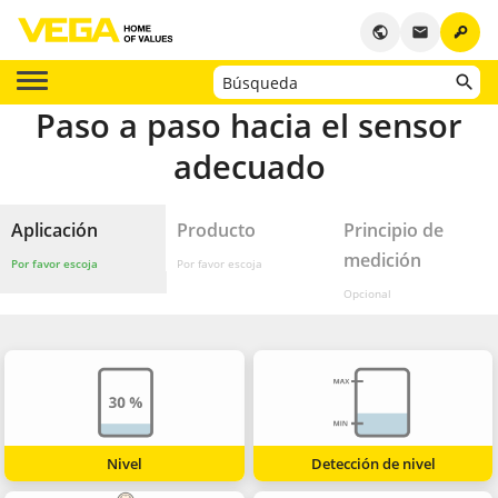
key
public
email
Paso a paso hacia el sensor
adecuado
Aplicación
Producto
Principio de
medición
Por favor escoja
Por favor escoja
Opcional
Nivel
Detección de nivel