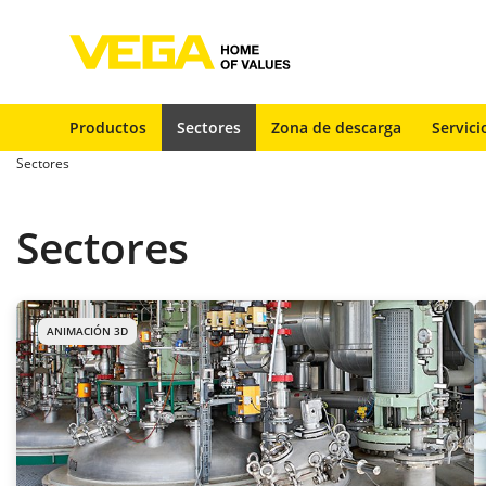
Productos
Sectores
Zona de descarga
Servici
Sectores
Sectores
ANIMACIÓN 3D