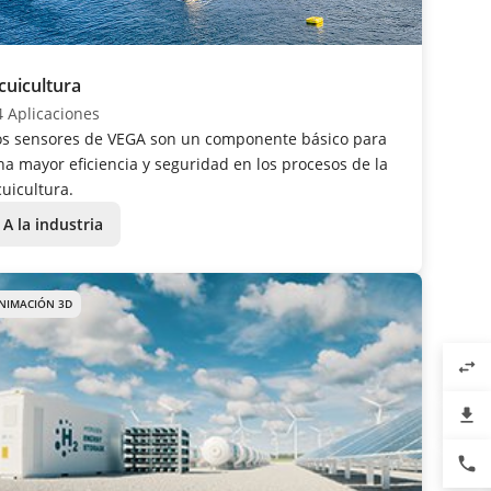
cuicultura
4 Aplicaciones
os sensores de VEGA son un componente básico para
na mayor eficiencia y seguridad en los procesos de la
cuicultura.
A la industria
NIMACIÓN 3D
swap_horiz
file_download
phone