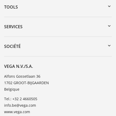
TOOLS
Téléchargements
Recherche par numéro de série
SERVICES
myVEGA
Retour d'appareil
DTM Collection/PACTware
Formations
SOCIÉTÉ
Recherche
Service client
Carrière
Liste de compatibilité chimique
À propos de VEGA
VEGA N.V./S.A.
Liste des constantes diélectriques
Contact
Alfons Gossetlaan 36
TeamViewer
1702 GROOT-BIJGAARDEN
News
Belgique
Presse
Tel.: +32 2 4660505
Blog
info.be@vega.com
www.vega.com