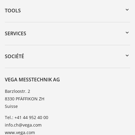
TOOLS
Téléchargements
Recherche par numéro de série
SERVICES
myVEGA
Retour d'appareil
DTM Collection/PACTware
Formations
SOCIÉTÉ
Recherche
Service client
À propos de VEGA
Liste de compatibilité chimique
Contact
VEGA MESSTECHNIK AG
Liste des constantes diélectriques
News
Barzloostr. 2
TeamViewer
8330 PFÄFFIKON ZH
Presse
Suisse
Blog
Tel.: +41 44 952 40 00
info.ch@vega.com
www.vega.com