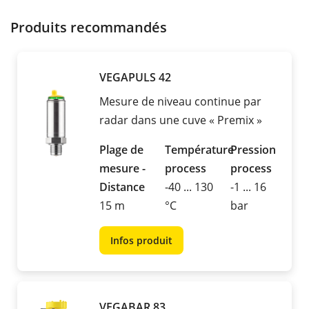
Produits recommandés
VEGAPULS 42
Mesure de niveau continue par
radar dans une cuve « Premix »
Plage de
Température
Pression
mesure -
process
process
Distance
-40 ... 130
-1 ... 16
15 m
°C
bar
Infos produit
VEGABAR 83