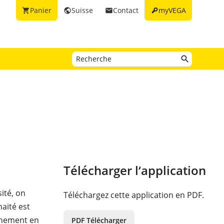
key
Panier
Suisse
Contact
myVEGA
shopping_cart
public
email
Télécharger l‘application
ité, on
Téléchargez cette application en PDF.
haité est
nnement en
PDF Télécharger