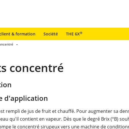
®
client & formation
Société
THE 6X
concentré
ts concentré
tion
 d'application
st rempli de jus de fruit et chauffé. Pour augmenter sa dens
eau qu'il contient en vapeur. Dès que le degré Brix (°B) sou
pompe le concentré sirupeux vers une machine de conditio