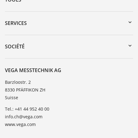
Téléchargements
Recherche par numéro de série
SERVICES
myVEGA
Retour d'appareil
DTM Collection/PACTware
Formations
SOCIÉTÉ
Recherche
Service client
À propos de VEGA
Liste de compatibilité chimique
Contact
VEGA MESSTECHNIK AG
Liste des constantes diélectriques
News
Barzloostr. 2
TeamViewer
8330 PFÄFFIKON ZH
Presse
Suisse
Blog
Tel.: +41 44 952 40 00
info.ch@vega.com
www.vega.com