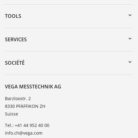
TOOLS
Téléchargements
Recherche par numéro de série
SERVICES
myVEGA
Retour d'appareil
DTM Collection/PACTware
Formations
SOCIÉTÉ
Recherche
Service client
À propos de VEGA
Liste de compatibilité chimique
Contact
VEGA MESSTECHNIK AG
Liste des constantes diélectriques
News
Barzloostr. 2
TeamViewer
8330 PFÄFFIKON ZH
Presse
Suisse
Blog
Tel.: +41 44 952 40 00
info.ch@vega.com