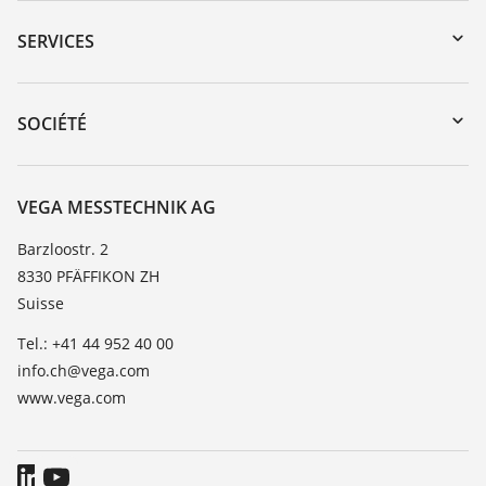
Recherche par numéro de série
SERVICES
myVEGA
Retour d'appareil
DTM Collection/PACTware
Formations
SOCIÉTÉ
Recherche
Service client
À propos de VEGA
Liste de compatibilité chimique
Contact
VEGA MESSTECHNIK AG
Liste des constantes diélectriques
News
Barzloostr. 2
TeamViewer
8330 PFÄFFIKON ZH
Presse
Suisse
Blog
Tel.: +41 44 952 40 00
info.ch@vega.com
www.vega.com