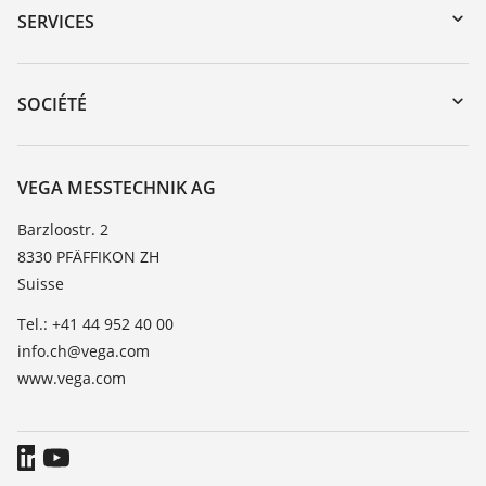
Recherche par numéro de série
SERVICES
myVEGA
Retour d'appareil
DTM Collection/PACTware
Formations
SOCIÉTÉ
Recherche
Service client
À propos de VEGA
Liste de compatibilité chimique
Contact
VEGA MESSTECHNIK AG
Liste des constantes diélectriques
News
Barzloostr. 2
TeamViewer
8330 PFÄFFIKON ZH
Presse
Suisse
Blog
Tel.: +41 44 952 40 00
info.ch@vega.com
www.vega.com