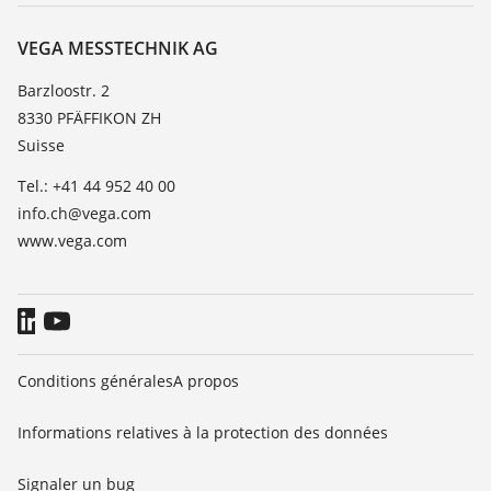
À propos de VEGA
Liste de compatibilité chimique
Contact
VEGA MESSTECHNIK AG
Liste des constantes diélectriques
News
Barzloostr. 2
TeamViewer
8330 PFÄFFIKON ZH
Presse
Suisse
Blog
Tel.: +41 44 952 40 00
info.ch@vega.com
www.vega.com
Conditions générales
A propos
Informations relatives à la protection des données
Signaler un bug