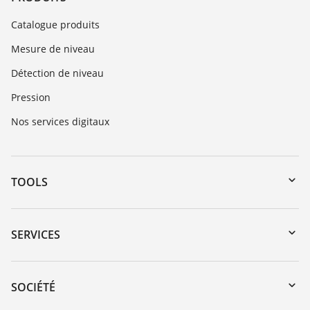
Catalogue produits
Mesure de niveau
Détection de niveau
Pression
Nos services digitaux
TOOLS
Téléchargements
Recherche par numéro de série
SERVICES
myVEGA
Retour d'appareil
DTM Collection/PACTware
Formations
SOCIÉTÉ
Recherche
Service client