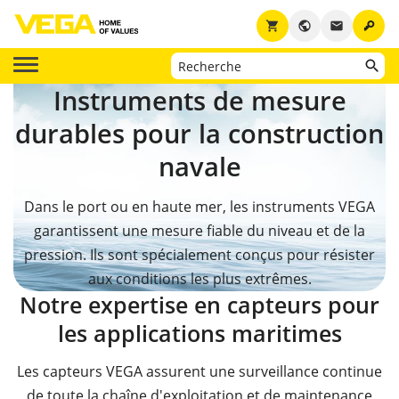
key
shopping_cart
public
email
Instruments de mesure
durables pour la construction
navale
Dans le port ou en haute mer, les instruments VEGA
garantissent une mesure fiable du niveau et de la
pression. Ils sont spécialement conçus pour résister
aux conditions les plus extrêmes.
Notre expertise en capteurs pour
les applications maritimes
Les capteurs VEGA assurent une surveillance continue
de toute la chaîne d'exploitation et de maintenance