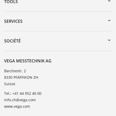
TOOLS
Téléchargements
Recherche par numéro de série
SERVICES
myVEGA
Retour d'appareil
DTM Collection/PACTware
Formations
SOCIÉTÉ
Recherche
Service client
À propos de VEGA
Liste de compatibilité chimique
Contact
VEGA MESSTECHNIK AG
Liste des constantes diélectriques
News
Barzloostr. 2
TeamViewer
8330 PFÄFFIKON ZH
Presse
Suisse
Blog
Tel.: +41 44 952 40 00
info.ch@vega.com
www.vega.com