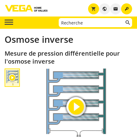
key
shopping_cart
public
email
Osmose inverse
Mesure de pression différentielle pour
l'osmose inverse