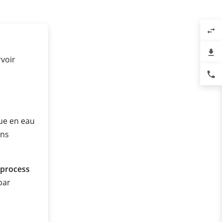
swap_horiz
file_download
voir
phone
ue en eau
ans
 process
 bar