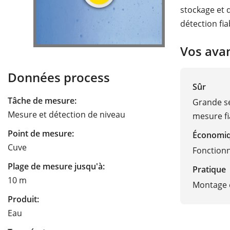
stockage et 
détection fia
Vos ava
Données process
Sûr
Tâche de mesure:
Grande sé
Mesure et détection de niveau
mesure fi
Point de mesure:
Économi
Cuve
Fonction
Plage de mesure jusqu'à:
Pratique
10 m
Montage e
Produit:
Eau