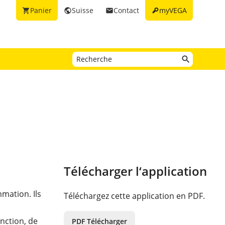
key
Panier
Suisse
Contact
myVEGA
shopping_cart
public
email
Télécharger l‘application
mation. Ils
Téléchargez cette application en PDF.
n
nction, de
PDF Télécharger