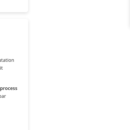
utation
it
 process
 bar