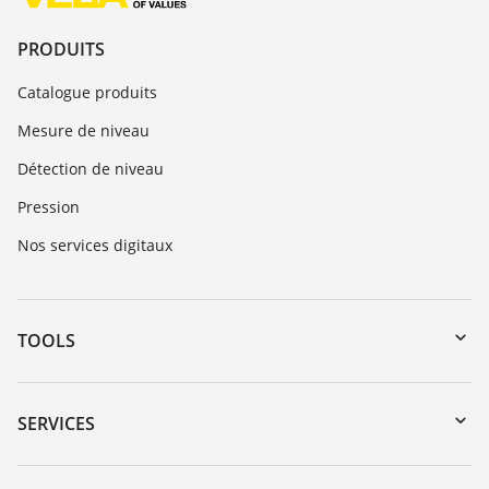
PRODUITS
Catalogue produits
Mesure de niveau
Détection de niveau
Pression
Nos services digitaux
TOOLS
Téléchargements
Recherche par numéro de série
SERVICES
myVEGA
Retour d'appareil