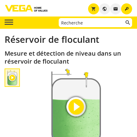
key
shopping_cart
public
email
Réservoir de floculant
Mesure et détection de niveau dans un
réservoir de floculant