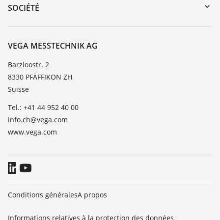
DTM Collection/PACTware
Formations
SOCIÉTÉ
Recherche
Service client
À propos de VEGA
Liste de compatibilité chimique
Contact
VEGA MESSTECHNIK AG
Liste des constantes diélectriques
News
Barzloostr. 2
TeamViewer
8330 PFÄFFIKON ZH
Presse
Suisse
Blog
Tel.: +41 44 952 40 00
info.ch@vega.com
www.vega.com
Conditions générales
A propos
Informations relatives à la protection des données