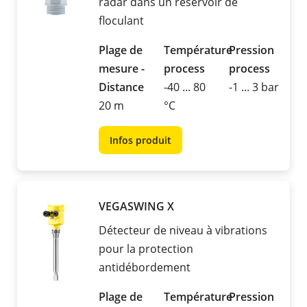
radar dans un réservoir de
floculant
Plage de
Température
Pression
mesure -
process
process
Distance
-40 ... 80
-1 ... 3 bar
20 m
°C
Infos produit
VEGASWING X
Détecteur de niveau à vibrations
pour la protection
antidébordement
Plage de
Température
Pression