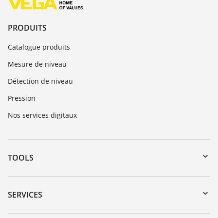
PRODUITS
Catalogue produits
Mesure de niveau
Détection de niveau
Pression
Nos services digitaux
TOOLS
Téléchargements
Recherche par numéro de série
SERVICES
myVEGA
Retour d'appareil