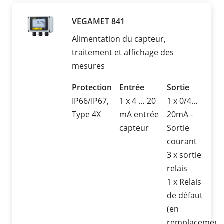
VEGAMET 841
Alimentation du capteur,
traitement et affichage des
mesures
Protection
Entrée
Sortie
IP66/IP67,
1 x 4 … 20
1 x 0/4…
Type 4X
mA entrée
20mA -
capteur
Sortie
courant
3 x sortie
relais
1 x Relais
de défaut
(en
remplacement