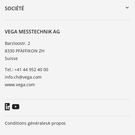
DTM Collection/PACTware
Formations
SOCIÉTÉ
Recherche
Service client
À propos de VEGA
Liste de compatibilité chimique
Contact
VEGA MESSTECHNIK AG
Liste des constantes diélectriques
News
Barzloostr. 2
TeamViewer
8330 PFÄFFIKON ZH
Presse
Suisse
Blog
Tel.: +41 44 952 40 00
info.ch@vega.com
www.vega.com
Conditions générales
A propos