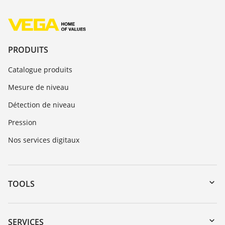
PRODUITS
Catalogue produits
Mesure de niveau
Détection de niveau
Pression
Nos services digitaux
TOOLS
Téléchargements
Recherche par numéro de série
SERVICES