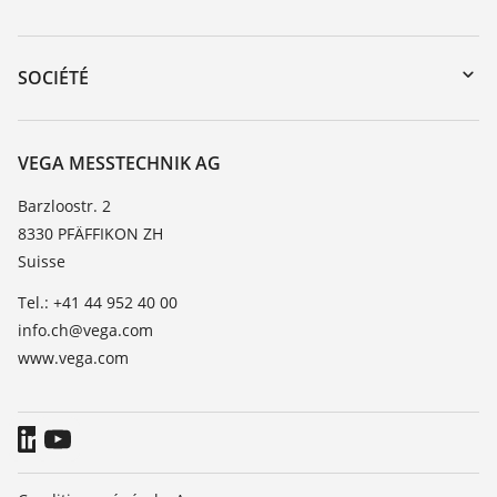
myVEGA
Retour d'appareil
DTM Collection/PACTware
Formations
SOCIÉTÉ
Recherche
Service client
À propos de VEGA
Liste de compatibilité chimique
Contact
VEGA MESSTECHNIK AG
Liste des constantes diélectriques
News
Barzloostr. 2
TeamViewer
8330 PFÄFFIKON ZH
Presse
Suisse
Blog
Tel.: +41 44 952 40 00
info.ch@vega.com
www.vega.com