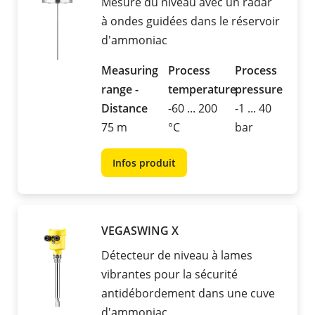
Mesure du niveau avec un radar
à ondes guidées dans le réservoir
d'ammoniac
Measuring
Process
Process
range -
temperature
pressure
Distance
-60 ... 200
-1 ... 40
75 m
°C
bar
Infos produit
VEGASWING X
Détecteur de niveau à lames
vibrantes pour la sécurité
antidébordement dans une cuve
d'ammoniac