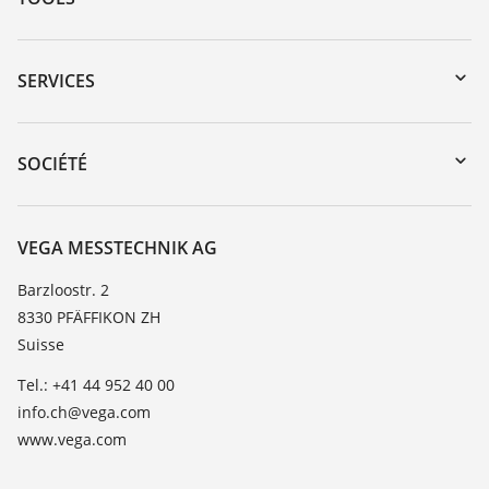
Téléchargements
Recherche par numéro de série
SERVICES
myVEGA
Retour d'appareil
DTM Collection/PACTware
Formations
SOCIÉTÉ
Recherche
Service client
À propos de VEGA
Liste de compatibilité chimique
Contact
VEGA MESSTECHNIK AG
Liste des constantes diélectriques
News
Barzloostr. 2
TeamViewer
8330 PFÄFFIKON ZH
Presse
Suisse
Blog
Tel.: +41 44 952 40 00
info.ch@vega.com
www.vega.com