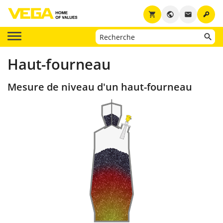
key
shopping_cart
public
email
Haut-fourneau
Mesure de niveau d'un haut-fourneau