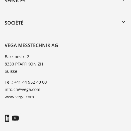
SERVICES
myVEGA
Retour d'appareil
DTM Collection/PACTware
Formations
SOCIÉTÉ
Recherche
Service client
À propos de VEGA
Liste de compatibilité chimique
Contact
VEGA MESSTECHNIK AG
Liste des constantes diélectriques
News
Barzloostr. 2
TeamViewer
8330 PFÄFFIKON ZH
Presse
Suisse
Blog
Tel.: +41 44 952 40 00
info.ch@vega.com
www.vega.com