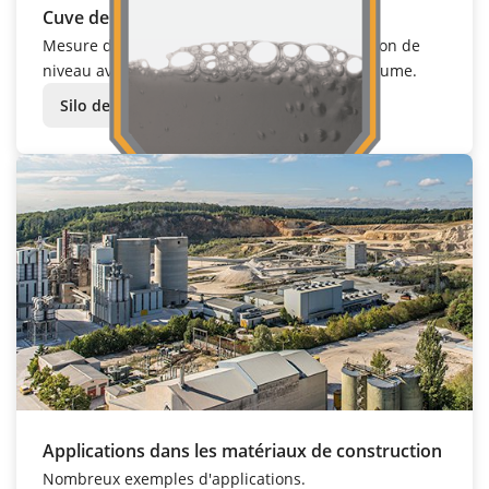
Cuve de bitume
Mesure de niveau avec
VEGABAR
83
et détection de
niveau avec
VEGACAP
64
dans une cuve de bitume.
Silo de bitume
Applications dans les matériaux de construction
Nombreux
exemples d'applications
.