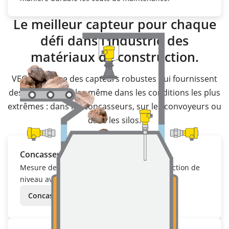
Le meilleur capteur pour chaque
défi dans l'industrie des
matériaux de construction.
VEGA propose des capteurs robustes qui fournissent
des résultats fiables même dans les conditions les plus
extrêmes : dans les concasseurs, sur les convoyeurs ou
dans les silos.
Concasseur
Mesure de niveau avec
VEGAPULS
6X
et détection de
niveau avec
VEGAMIP
61
dans un concasseur.
Concasseur