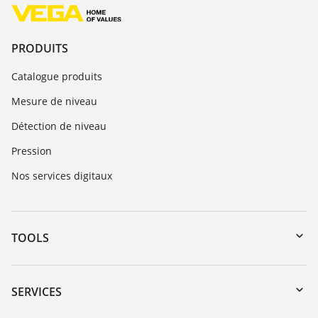
PRODUITS
Catalogue produits
Mesure de niveau
Détection de niveau
Pression
Nos services digitaux
TOOLS
Téléchargements
Recherche par numéro de série
SERVICES
myVEGA