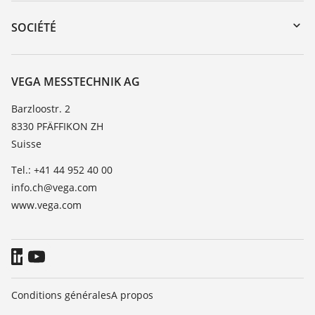
Retour d'appareil
DTM Collection/PACTware
Formations
SOCIÉTÉ
Recherche
Service client
À propos de VEGA
Liste de compatibilité chimique
Contact
VEGA MESSTECHNIK AG
Liste des constantes diélectriques
News
Barzloostr. 2
TeamViewer
8330 PFÄFFIKON ZH
Presse
Suisse
Blog
Tel.: +41 44 952 40 00
info.ch@vega.com
www.vega.com
Conditions générales
A propos