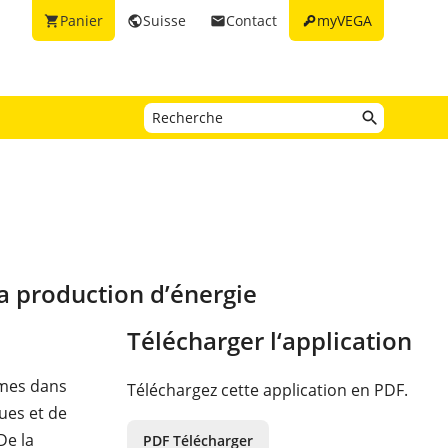
key
Panier
Suisse
Contact
myVEGA
shopping_cart
public
email
la production d’énergie
Télécharger l‘application
lumes dans
Téléchargez cette application en PDF.
ues et de
De la
PDF Télécharger