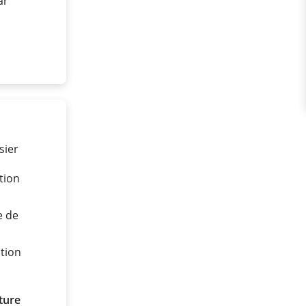
ar
sier
tion
e de
tion
ture