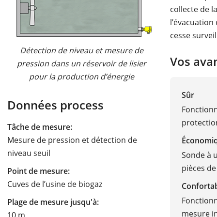
collecte de 
l’évacuation
cesse surveil
Détection de niveau et mesure de
Vos ava
pression dans un réservoir de lisier
pour la production d’énergie
Sûr
Données process
Fonction
protectio
Tâche de mesure:
Mesure de pression et détection de
Économi
niveau seuil
Sonde à ut
pièces de
Point de mesure:
Cuves de l’usine de biogaz
Conforta
Fonctionn
Plage de mesure jusqu'à:
mesure i
10 m