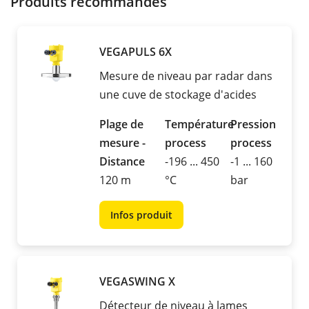
Produits recommandés
VEGAPULS 6X
Mesure de niveau par radar dans
une cuve de stockage d'acides
Plage de
Température
Pression
mesure -
process
process
Distance
-196 ... 450
-1 ... 160
120 m
°C
bar
Infos produit
VEGASWING X
Détecteur de niveau à lames