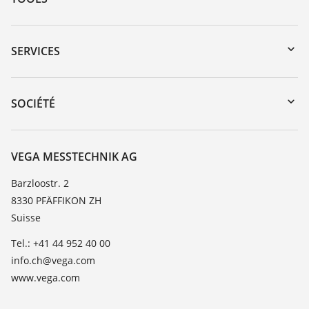
Téléchargements
Recherche par numéro de série
SERVICES
myVEGA
Retour d'appareil
DTM Collection/PACTware
Formations
SOCIÉTÉ
Recherche
Service client
À propos de VEGA
Liste de compatibilité chimique
Contact
VEGA MESSTECHNIK AG
Liste des constantes diélectriques
News
Barzloostr. 2
TeamViewer
8330 PFÄFFIKON ZH
Presse
Suisse
Blog
Tel.: +41 44 952 40 00
info.ch@vega.com
www.vega.com