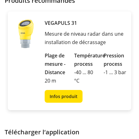
Produits recommandés
VEGAPULS 31
Mesure de niveau radar dans une
installation de décrassage
Plage de
Température
Pression
mesure -
process
process
Distance
-40 ... 80
-1 ... 3 bar
20 m
°C
Infos produit
Télécharger l‘application