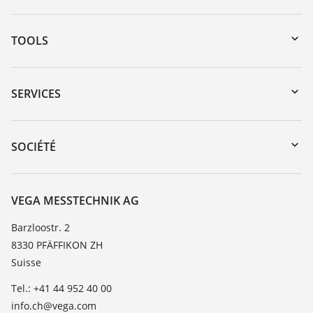
TOOLS
Téléchargements
Recherche par numéro de série
SERVICES
myVEGA
Retour d'appareil
DTM Collection/PACTware
Formations
SOCIÉTÉ
Recherche
Service client
À propos de VEGA
Liste de compatibilité chimique
Contact
VEGA MESSTECHNIK AG
Liste des constantes diélectriques
News
Barzloostr. 2
TeamViewer
8330 PFÄFFIKON ZH
Presse
Suisse
Blog
Tel.: +41 44 952 40 00
info.ch@vega.com