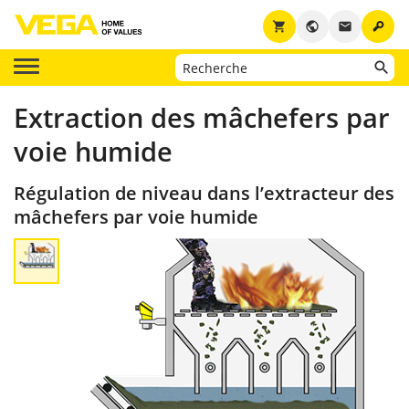
key
shopping_cart
public
email
Extraction des mâchefers par
voie humide
Régulation de niveau dans l’extracteur des
mâchefers par voie humide