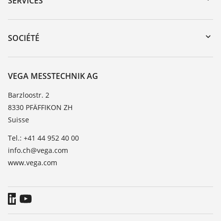
SERVICES
myVEGA
Retour d'appareil
DTM Collection/PACTware
Formations
SOCIÉTÉ
Recherche
Service client
À propos de VEGA
Liste de compatibilité chimique
Contact
VEGA MESSTECHNIK AG
Liste des constantes diélectriques
News
Barzloostr. 2
TeamViewer
8330 PFÄFFIKON ZH
Presse
Suisse
Blog
Tel.: +41 44 952 40 00
info.ch@vega.com
www.vega.com