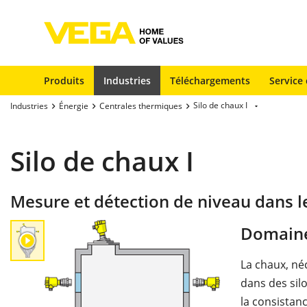
Produits
Industries
Téléchargements
Service 
Silo de chaux I
Industries
Énergie
Centrales thermiques
Silo de chaux I
Mesure et détection de niveau dans l
Domaine
La chaux, né
dans des silo
la consistanc