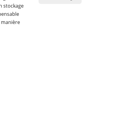
un stockage
spensable
e manière