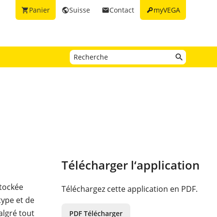
key
Panier
Suisse
Contact
myVEGA
shopping_cart
public
email
Télécharger l‘application
stockée
Téléchargez cette application en PDF.
type et de
algré tout
PDF Télécharger