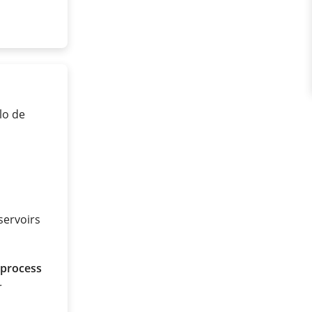
lo de
servoirs
 process
r