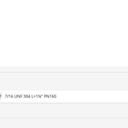
7
7/16 UNF 304 L=1¾" PN160