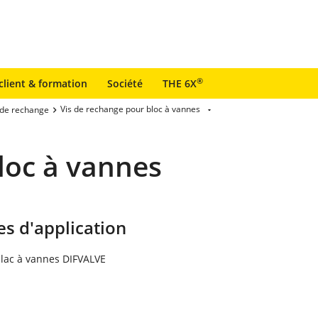
®
client & formation
Société
THE 6X
Vis de rechange pour bloc à vannes
 de rechange
loc à vannes
s d'application
blac à vannes DIFVALVE