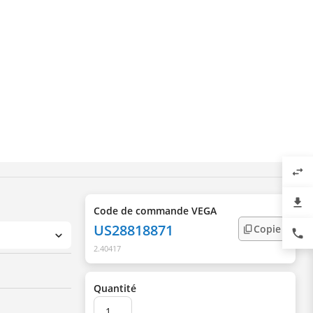
swap_horiz
file_download
Code de commande VEGA
US28818871
Copie
phone
2.40417
Quantité