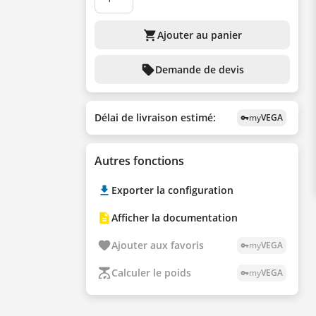
shopping_cart
Ajouter au panier
sell
Demande de devis
Délai de livraison estimé:
my
VEGA
vpn_key
Autres fonctions
Exporter la configuration
Afficher la documentation
Ajouter aux favoris
my
VEGA
vpn_key
Calculer le poids
my
VEGA
vpn_key