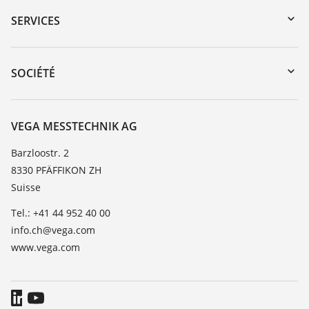
Recherche par numéro de série
SERVICES
myVEGA
Retour d'appareil
DTM Collection/PACTware
Formations
SOCIÉTÉ
Recherche
Service client
À propos de VEGA
Liste de compatibilité chimique
Contact
VEGA MESSTECHNIK AG
Liste des constantes diélectriques
News
Barzloostr. 2
TeamViewer
8330 PFÄFFIKON ZH
Presse
Suisse
Blog
Tel.: +41 44 952 40 00
info.ch@vega.com
www.vega.com