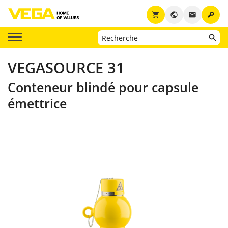
key
shopping_cart
public
email
VEGASOURCE 31
Conteneur blindé pour capsule
émettrice