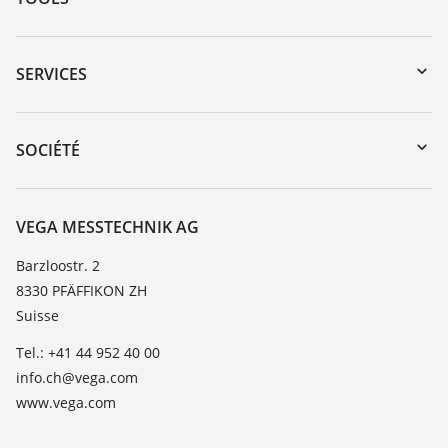
Téléchargements
Recherche par numéro de série
SERVICES
myVEGA
Retour d'appareil
DTM Collection/PACTware
Formations
SOCIÉTÉ
Recherche
Service client
À propos de VEGA
Liste de compatibilité chimique
Contact
VEGA MESSTECHNIK AG
Liste des constantes diélectriques
News
Barzloostr. 2
TeamViewer
8330 PFÄFFIKON ZH
Presse
Suisse
Blog
Tel.: +41 44 952 40 00
info.ch@vega.com
www.vega.com