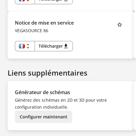
FR
EN
US
DE
CS
Notice de mise en service
DA
ES
VEGASOURCE 86
FI
HU
IT
KK
unfold_more
Télécharger
download
KO
FR
NL
EN
NO
DE
PL
CS
PT
DA
SV
Liens supplémentaires
ES
TR
FI
UK
HU
ZH
IT
KK
Générateur de schémas
KO
NL
Générez des schémas en 2D et 3D pour votre
NO
PL
configuration individuelle.
PT
SV
TR
Configurer maintenant
UK
ZH