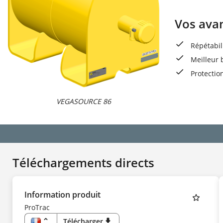
Vos ava
Répétabil
Meilleur 
Protectio
VEGASOURCE 86
Téléchargements directs
Information produit
ProTrac
unfold_more
Télécharger
download