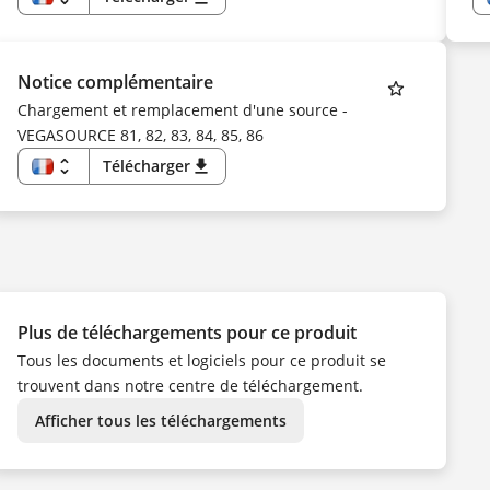
FR
EN
US
DE
CS
Notice complémentaire
DA
ES
Chargement et remplacement d'une source -
FI
VEGASOURCE 81, 82, 83, 84, 85, 86
HU
IT
KK
unfold_more
Télécharger
download
KO
FR
NL
EN
NO
DE
PL
CS
PT
DA
SV
ES
TR
FI
UK
HU
ZH
IT
NL
Plus de téléchargements pour ce produit
NO
PL
Tous les documents et logiciels pour ce produit se
PT
SV
trouvent dans notre centre de téléchargement.
TR
ZH
Afficher tous les téléchargements