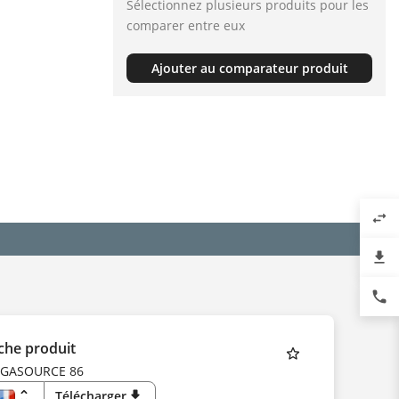
Sélectionnez plusieurs produits pour les
comparer entre eux
Ajouter au comparateur produit
swap_horiz
file_download
phone
che produit
EGASOURCE 86
unfold_more
Télécharger
download