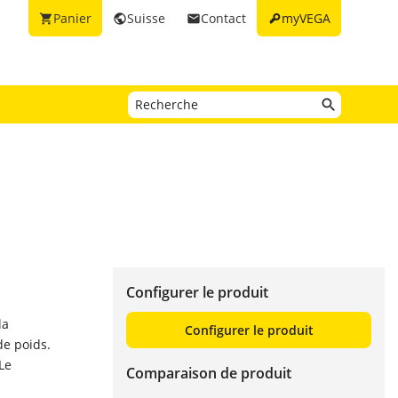
key
Panier
Suisse
Contact
myVEGA
shopping_cart
public
email
Configurer le produit
la
Configurer le produit
de poids.
Le
Comparaison de produit