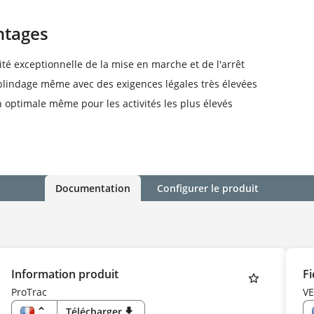
ntages
ité exceptionnelle de la mise en marche et de l'arrêt
blindage même avec des exigences légales très élevées
n optimale même pour les activités les plus élevés
Documentation
Configurer le produit
Information produit
Fi
ProTrac
V
unfold_more
Télécharger
download