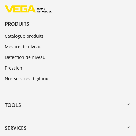
PRODUITS
Catalogue produits
Mesure de niveau
Détection de niveau
Pression
Nos services digitaux
TOOLS
Téléchargements
Recherche par numéro de série
SERVICES