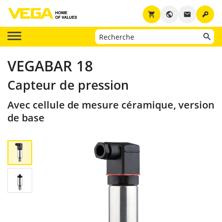
key
shopping_cart
public
email
VEGABAR 18
Capteur de pression
Avec cellule de mesure céramique, version
de base