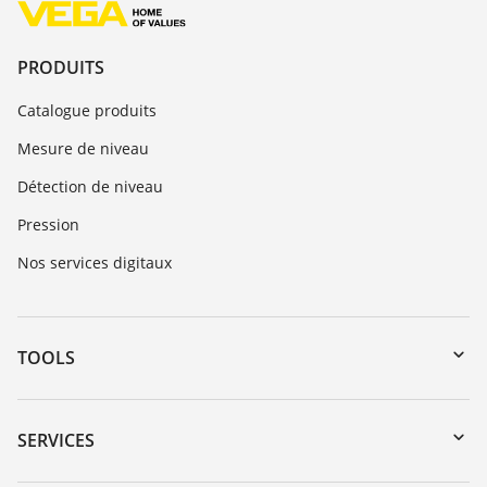
PRODUITS
Catalogue produits
Mesure de niveau
Détection de niveau
Pression
Nos services digitaux
TOOLS
Téléchargements
Recherche par numéro de série
SERVICES
myVEGA
Retour d'appareil