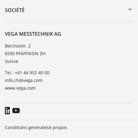
DTM Collection/PACTware
Formations
SOCIÉTÉ
Recherche
Service client
À propos de VEGA
Liste de compatibilité chimique
Contact
VEGA MESSTECHNIK AG
Liste des constantes diélectriques
News
Barzloostr. 2
TeamViewer
8330 PFÄFFIKON ZH
Presse
Suisse
Blog
Tel.: +41 44 952 40 00
info.ch@vega.com
www.vega.com
Conditions générales
A propos