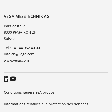
Recherche
Service client
À propos de VEGA
Liste de compatibilité chimique
Contact
VEGA MESSTECHNIK AG
Liste des constantes diélectriques
News
Barzloostr. 2
TeamViewer
8330 PFÄFFIKON ZH
Presse
Suisse
Blog
Tel.: +41 44 952 40 00
info.ch@vega.com
www.vega.com
Conditions générales
A propos
Informations relatives à la protection des données