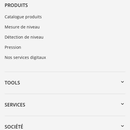
PRODUITS
Catalogue produits
Mesure de niveau
Détection de niveau
Pression
Nos services digitaux
TOOLS
Téléchargements
Recherche par numéro de série
SERVICES
myVEGA
Retour d'appareil
DTM Collection/PACTware
Formations
SOCIÉTÉ