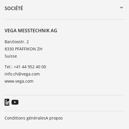
DTM Collection/PACTware
Formations
SOCIÉTÉ
Recherche
Service client
À propos de VEGA
Liste de compatibilité chimique
Contact
VEGA MESSTECHNIK AG
Liste des constantes diélectriques
News
Barzloostr. 2
TeamViewer
8330 PFÄFFIKON ZH
Presse
Suisse
Blog
Tel.: +41 44 952 40 00
info.ch@vega.com
www.vega.com
Conditions générales
A propos