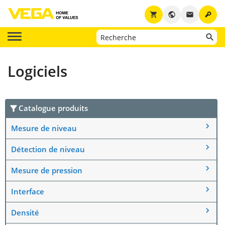
key
shopping_cart
public
email
Logiciels
Catalogue produits
Mesure de niveau
Détection de niveau
Mesure de pression
Interface
Densité