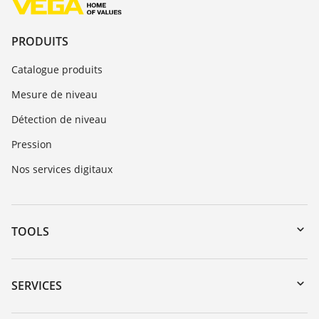
PRODUITS
Catalogue produits
Mesure de niveau
Détection de niveau
Pression
Nos services digitaux
TOOLS
Téléchargements
Recherche par numéro de série
SERVICES
myVEGA
Retour d'appareil