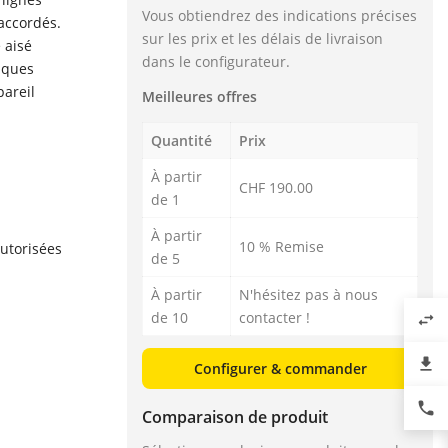
Vous obtiendrez des indications précises
accordés.
sur les prix et les délais de livraison
 aisé
dans le configurateur.
iques
pareil
Meilleures offres
Quantité
Prix
À partir
CHF 190.00
de 1
À partir
10 % Remise
utorisées
de 5
À partir
N'hésitez pas à nous
de 10
contacter !
swap_horiz
file_download
Configurer & commander
phone
Comparaison de produit