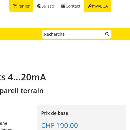
key
Panier
Suisse
Contact
myVEGA
shopping_cart
public
email
ts 4...20mA
pareil terrain
Prix de base
CHF 190.00
aine
 lignes