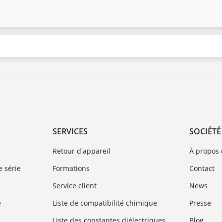
SERVICES
SOCIÉTÉ
Retour d'appareil
À propos
 série
Formations
Contact
Service client
News
e
Liste de compatibilité chimique
Presse
Liste des constantes diélectriques
Blog