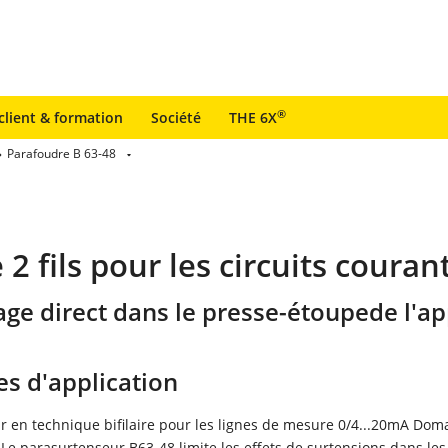
®
client & formation
Société
THE 6X
Parafoudre B 63-48
 fils pour les circuits couran
tage direct dans le presse-étoupede l'ap
s d'application
r en technique bifilaire pour les lignes de mesure 0/4...20mA Dom
 Le parasurtenseur B63-48 limite les effets de surtensions dans les