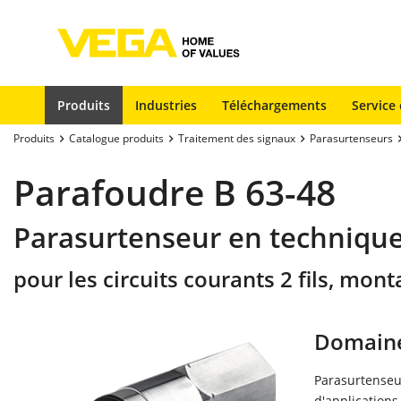
Produits
Industries
Téléchargements
Service 
Produits
Catalogue produits
Traitement des signaux
Parasurtenseurs
Parafoudre B 63-48
Parasurtenseur en technique 2
pour les circuits courants 2 fils, mon
Domaine
Parasurtenseu
d'applications