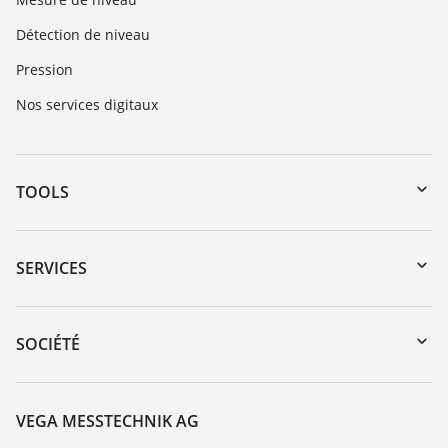
Détection de niveau
Pression
Nos services digitaux
TOOLS
Téléchargements
Recherche par numéro de série
SERVICES
myVEGA
Retour d'appareil
DTM Collection/PACTware
Formations
SOCIÉTÉ
Recherche
Service client
À propos de VEGA
Liste de compatibilité chimique
Contact
VEGA MESSTECHNIK AG
Liste des constantes diélectriques