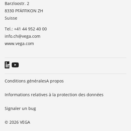
News
Barzloostr. 2
TeamViewer
8330 PFÄFFIKON ZH
Presse
Suisse
Blog
Tel.: +41 44 952 40 00
info.ch@vega.com
www.vega.com
Conditions générales
A propos
Informations relatives à la protection des données
Signaler un bug
© 2026 VEGA