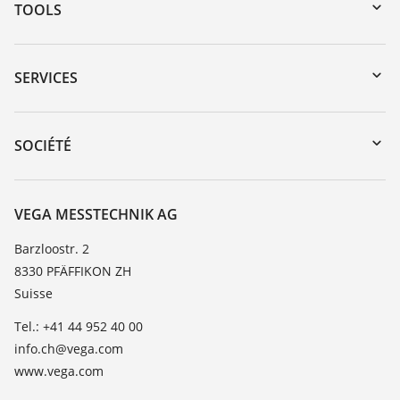
TOOLS
Téléchargements
Recherche par numéro de série
SERVICES
myVEGA
Retour d'appareil
DTM Collection/PACTware
Formations
SOCIÉTÉ
Recherche
Service client
À propos de VEGA
Liste de compatibilité chimique
Contact
VEGA MESSTECHNIK AG
Liste des constantes diélectriques
News
Barzloostr. 2
TeamViewer
8330 PFÄFFIKON ZH
Presse
Suisse
Blog
Tel.: +41 44 952 40 00
info.ch@vega.com
www.vega.com