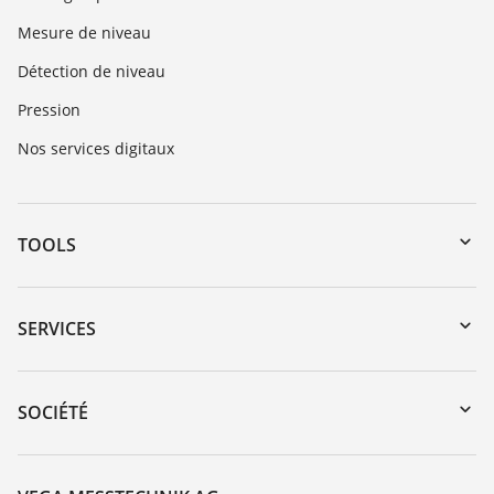
Mesure de niveau
Détection de niveau
Pression
Nos services digitaux
TOOLS
Téléchargements
Recherche par numéro de série
SERVICES
myVEGA
Retour d'appareil
DTM Collection/PACTware
Formations
SOCIÉTÉ
Recherche
Service client
À propos de VEGA
Liste de compatibilité chimique
Contact