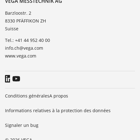
VEGA MESSTECHNIK AG
Liste des constantes diélectriques
News
Barzloostr. 2
TeamViewer
8330 PFÄFFIKON ZH
Presse
Suisse
Blog
Tel.: +41 44 952 40 00
info.ch@vega.com
www.vega.com
Conditions générales
A propos
Informations relatives à la protection des données
Signaler un bug
© 2026 VEGA