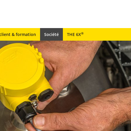
®
client & formation
Société
THE 6X